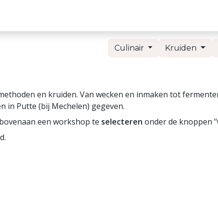
genda
Webshop
Blog
Video's
Contact
Webinar r
Culinair
Kruiden
thoden en kruiden. Van wecken en inmaken tot fermenteren
 in Putte (bij Mechelen) gegeven.
bovenaan een workshop te
selecteren
onder de knoppen "Cu
d.