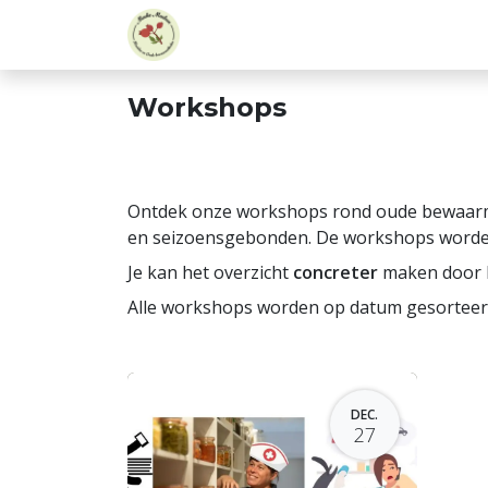
Overslaan naar inhoud
Home
Over ons
Aanbod
A
Workshops
Ontdek onze workshops rond oude bewaarme
en seizoensgebonden. De workshops worden
Je kan het overzicht
concreter
maken door 
Alle workshops worden op datum gesorteer
DEC.
27