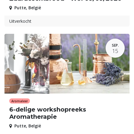
Putte
,
België
Uitverkocht
SEP.
15
Aromaleer
6-delige workshopreeks
Aromatherapie
Putte
,
België