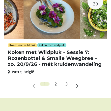
20
Koken met wildpluk
Koken met wildpluk
Koken met Wildpluk - Sessie 7:
Rozenbottel & Smalle Weegbree -
zo. 20/9/26 - mét kruidenwandeling
Putte
,
België
1
2
3