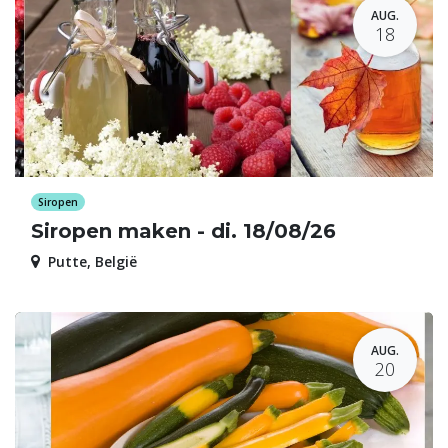
AUG.
18
Siropen
Siropen maken - di. 18/08/26
Putte
,
België
AUG.
20